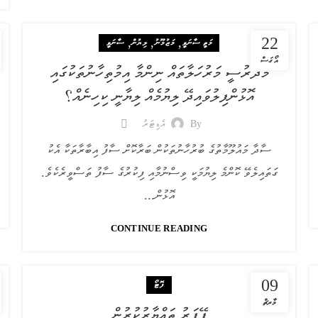
22
,
,
,
މަތީ ސާނަވީ
މަޒުމޫނު
ލިޔުން
ސާނަވީ
އޯގަސް
މަދަރުސީ މަރުހަލާތައް ނިންމާ އިމުތިހާނުތަކުގައި
އޮޅުންފިލުވައިދޭ ލިޔުމެއް ލިޔާނީ ކިހިނެއް؟
By
އެޑިޓަރު
ސާދާ މައުލޫމާތުގެ ބުރުހާނުތަކުން ބަރާކޮށް ސާފު އިބާރާތަކާ އެކު
ގަތައިލެވޭ ކޮންމެ ލިޔުމަކީ ވިސްނުމާއި ފިކުރުގެ ސާފު ތަސްވީރެކެވެ.
އޮޅުން...
CONTINUE READING
09
ފޮޓޯ
މާރޗް
ޕޭޕަރު ތައްޔާރުކުރުން