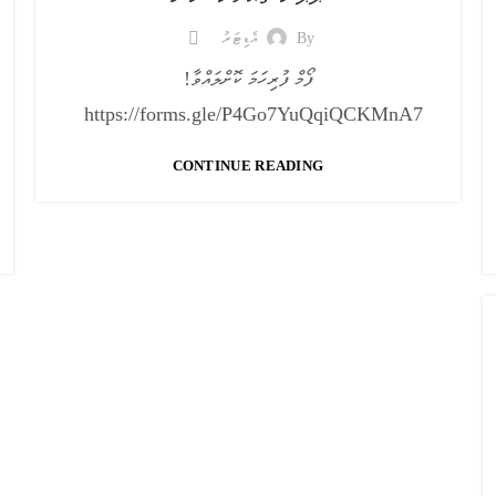
By
އެޑިޓަރު
ފޯމް ފުރިހަމަ ކޮށްލައްވާ!
https://forms.gle/P4Go7YuQqiQCKMnA7
CONTINUE READING