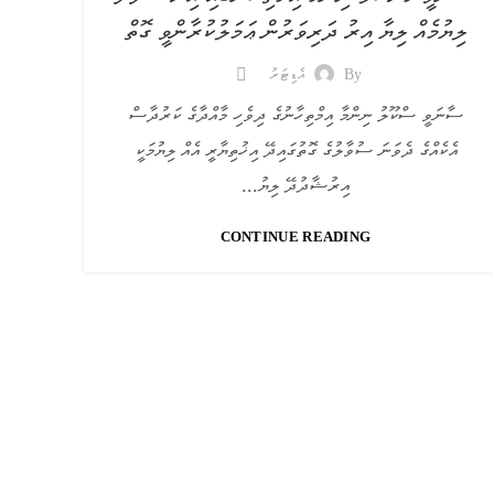
ލިޔުމެއް ލިޔާ އިރު ދަރިވަރުން ޢަމަލުކުރާންވީ ގޮތް
By
އެޑިޓަރު
ސާނަވީ ސްކޫލު ނިންމާ އިމްތިހާނުގެ ދިވެހި މާއްދާގެ ކަރުދާސް
އެކެއްގެ ދެވަނަ ސުވާލުގެ ގޮތުގައިދޭ އިޚުތިޔާރީ އެއް ލިޔުމަކީ
އިރުޝާދުދޭ ލިޔު...
CONTINUE READING