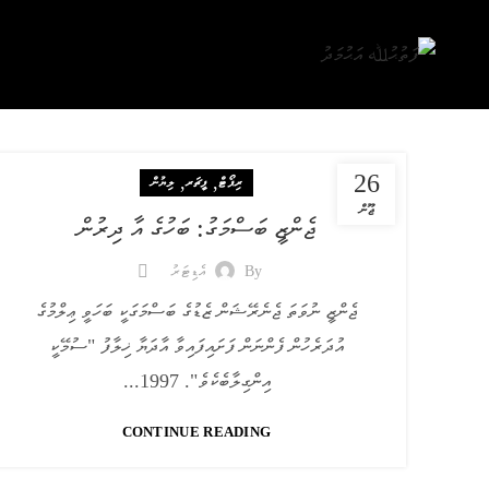
26
,
,
ރިޕޯޓް
ފީޗަރ
ލިޔުން
ޖޫން
ޖެންޒީ ބަސްމަގު: ބަހުގެ އާ ދިރުން
By
އެޑިޓަރު
ޖެންޒީ ނުވަތަ ޖެނެރޭޝަން ޒެޑުގެ ބަސްމަގަކީ ބަހަވީ ޢިލްމުގެ
އުދަރެހުން ފެންނަން ފަށައިފައިވާ އާދަޔާ ޚިލާފު "ސުމޭކީ
އިންގިލާބެކެވެ". 1997...
CONTINUE READING