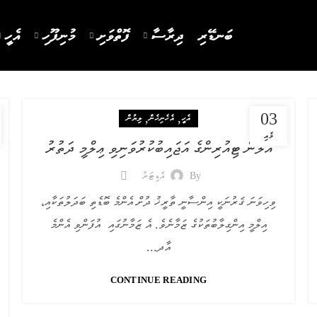
ބަނޑޭރި
ދިރާސާ
ފޮތްވަށި
މުނިފޫހި
އެހީ
03
,
,
އެހީ
އެހެނިހެން
ލިޔުން
މެއި
އެލަން ޓިއުރިންގެ އަޖައިބުކުރުވަނިވި ޢިލްމީ ދަތުރު
By
އެޑިޓަރު
ވިހިވަނަ ޤަރުނަކީ އިންސާނީ ތާރީޚު ދުށް އެންމެ ބޮޑެތި ބަދަލުތަކާއި،
އިލްމީ އިންގިލާބުތަކުގެ ޒަމާނެވެ. އެ ޒަމާނުގައި އުފަންވި އެންމެ
އާދ...
CONTINUE READING