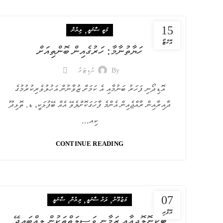
15
,
މަތީ ސާނަވީ
ލިޔުން
އޮކްޓޯ
ހަޔާތުނާމާ: ހަރުގެއިން ބޮންތިއަށް
By
އެޑިޓަރު
އޮޑިދޯނި ފަހަރު ބަނުމާއި އެ ކަމަށް ޒުވާނުން އަހުލުވެރިކުރުމުގެ
ދާއިރާއިން ރާއްޖެއިން އެންމެ ފާހަގަކޮށްލެވޭ އެއް ބޭފުޅަކީ، ޑ. ތޮޅިދޫ
ކިއ...
CONTINUE READING
07
,
,
,
މަޒުމޫނު
ދަށު ސާނަވީ
ލިޔުން
ސާނަވީ
އޭޕްރި
ޓެކުނޮލޮޖީއާއި ޒަމާނީ ވަސީލަތްތަކުން ލިއްބައިދޭ