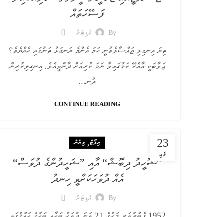
ފަސޭހަތައް
By
އެޑިޓަރު
ތިޔަ އިނގިލި ޖައްސާލެވުނީ ހަމަ އެންމެ ރަނގަޅު ތަނުގައި ހެއްޔެވެ؟
ޖަވާބަކީ އާއެކޭ ކަމުގައިވާ ނަމަ ކުރިއަށް ދާންވީއެވެ. އިނގިލިކުރިން
ދުނ...
CONTINUE READING
23
,
ރިޕޯޓް
ލިޔުން
މެއި
”ޝޮހީދު ދިބޮޝް“ އާއި ”ޝަހީދުންގެ ދުވަސް“
އެއް ދުވަހަކަށްވީ ހިނދު
By
އެޑިޓަރު
1952 ފެބުރުވަރީ މަހުގެ 21 ވަނަ ދުވަހު ބަހާއި ބަހުގެ ޙައްޤުގައި