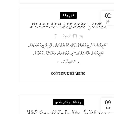
02
,
އެހީ
ލިޔުން
މެއި
މަޒުމޫނުގައި ފައްތަރު ޖުމުލަ ބޭނުން ކުރާނެ ގޮތް
By
އެޑިޓަރު
"ކާމިޔާބު ހޯދާ މީހުންނެއް ފޫއްސެއްނުވެއެވެ. ފޫހިވާ މީހުންނަކަށް
ކާމިޔާބެއް ނުހޯދެއެވެ." މި ޖުމުލައަށް ތަންކޮޅެއް ފުންކޮށް
ވިސްނައިލާށެވ...
CONTINUE READING
09
,
,
އިރުޝާދު
ލިޔުން
ސާނަވީ
މާރޗް
ސާނަވީ މަރުހަލާ ނިންމާ އިމްތިހާނުގައި އިރުޝާދުދޭ