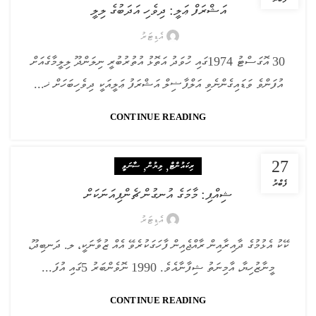
އަޝްރަފް ޢަލީ: ދިވެހި އަދަބުގެ ލިލީ
އެޑިޓަރު
30 އޮގަސްޓު 1974ގައި ހުވަދު އަތޮޅު އުތުރުބުރީ ނިލަންދޫ ލިލީމާގެއަށް
އުފަންވެ ވަޑައިގެންނެވި އަލްފާޟިލް އަޝްރަފު ޢަލީއަކީ ދިވެހިބަހަށް ޚ...
CONTINUE READING
27
,
,
ރިކައުންޓް
ލިޔުން
ސާނަވީ
ފެބްރު
ޝިއްޕި: މާމަގެ އުނގުން ޗެންޕިއަނަކަށް
އެޑިޓަރު
ކޭކު އެޅުމުގެ ދާއިރާއިން ރާއްޖެއިން ފާހަގަކުރެވޭ އެއް ޒުވާނަކީ، ލ. ދަނބިދޫ،
މީނާޒުހިޔާ، އާމިނަތު ޝިފާނާއެވެ. 1990 ނޮވެންބަރު 5ގައި އުފަ...
CONTINUE READING