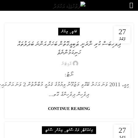
27
,
ބަހަވީ
ލިޔުން
ފެބްރު
ދިވެހިބަސް ކުރި ނާރަނީ ޠަބިޢީގޮތުން ބަހަށް އަންނަ ބަދަލުތައް
ހަނިކަމުންނެވެ
އެޑިޓަރު
ނޯޓު:
މިއީ، 2011 ވަނަ އަހަރު ބޭއްވި މަޒުމޫނު ލިޔު
ދިވެހިން ދިވެހިންގެ ގޮތ...
CONTINUE READING
27
,
,
,
ރިކައުންޓް
ދަށު ސާނަވީ
ލިޔުން
ސާނަވީ
ފެބްރު