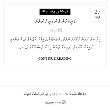
27
,
,
މަތީ ސާނަވީ
ފީޗަރ
ލިޔުން
ފެބްރު
ޕަރީކޯރުން ދެން ޕަރީ ފެންނާނެ
އެޑިޓަރު
ކިޔާ ނަމާ އެތަނާ ގުޅުމެއް ނެތެވެ. އެތަނަކުން ޕަރީއެއް ނުފެނެއެވެ. އެތަނުގައި
ޕަރީއެއް ނޫޅެއެވެ. ޕަރީއެއް ފެނުނު މީހަކު ވެސް ނޫޅެއެވެ. ނ...
CONTINUE READING
ފަތުހުﷲ އަޙުމަދު
2026
އުފެއްދީ
މައިގުރެފިކްސް އޮންލައިން